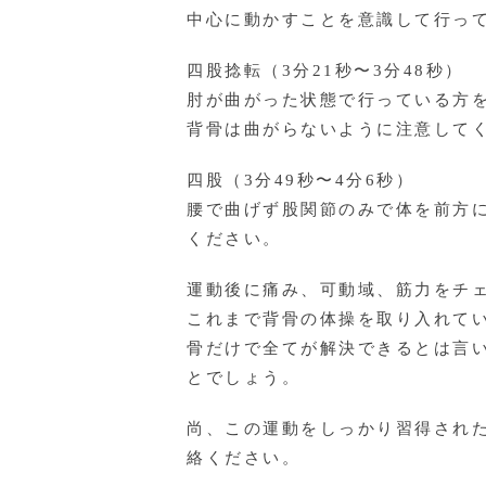
中心に動かすことを意識して行っ
四股捻転（3分21秒〜3分48秒）
肘が曲がった状態で行っている方
背骨は曲がらないように注意して
四股（3分49秒〜4分6秒）
腰で曲げず股関節のみで体を前方
ください。
運動後に痛み、可動域、筋力をチ
これまで背骨の体操を取り入れて
骨だけで全てが解決できるとは言
とでしょう。
尚、この運動をしっかり習得された
絡ください。