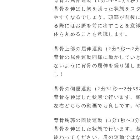
背骨の屈伸運動（1分34〜2分4秒
背骨を伸ばし胸を張った状態をス
やすくなるでしょう。頭部が前後
る際にはお臍を前に出すことを意
体を丸めることを意識します。
背骨上部の屈伸運動（2分5秒〜2分
背骨の屈伸運動同様に動かしてい
ないように背骨の屈伸を繰り返し
し！
背骨の側屈運動（2分31秒〜2分5
背骨を伸ばした状態で行います。
左右どちらの動画でも良しです。
背骨胸郭の回旋運動（3分1秒〜3分
背骨を伸ばした状態で行います。
終わってください。肩の運動では