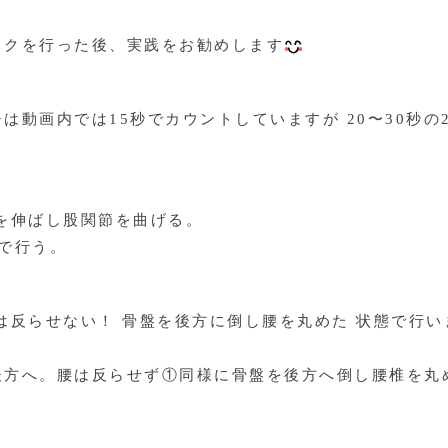
ックを行った後、実践をお勧めします
動画内では15秒でカウントしていますが 20〜30秒の2s
を伸ばし股関節を曲げる。
で行う。
は反らせない！ 骨盤を後方に倒し腰を丸めた 状態で行い
後方へ。腰は反らせず①同様に骨盤を後方へ倒し腰椎を丸