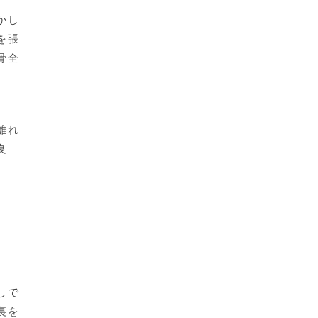
かし
を張
骨全
離れ
良
しで
裏を