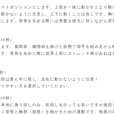
）
タートポジションとします。上肢を一緒に動かすとより動
に動かないように注意し、上下に動くことは良しです。胸
識します。背骨を丸める際には骨盤を後方に対しながら背
30秒）
きます。股関節、膝関節を曲げた状態で両手を組み足から
ます。背骨を丸めた際に背骨上部にストレッチ感があれば
9秒）
頭部は真ん中に残し、左右に動かないように注意！
やりやすい方を選択していください。
20秒）
基本的に後ろ回しのみ。前回しを行っても良いですが後回
なく背骨と胸郭（肋骨）を動かすための運動です。鳩尾の