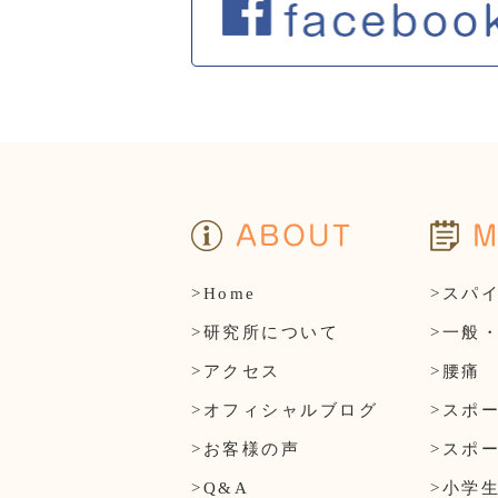
ABOUT
M
>Home
>スパ
>研究所について
>一般
>アクセス
>腰痛
>オフィシャルブログ
>スポ
>お客様の声
>スポ
>Q&A
>小学